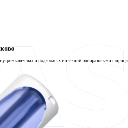
ьково
 внутримышечных и подкожных инъекций одноразовыми шприцам