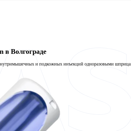
n в Волгограде
 внутримышечных и подкожных инъекций одноразовыми шприцам