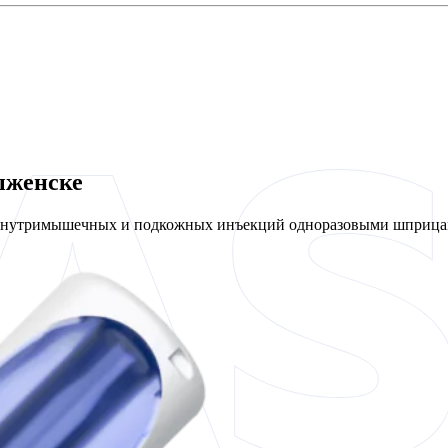
ыженске
 внутримышечных и подкожных инъекций одноразовыми шприцам