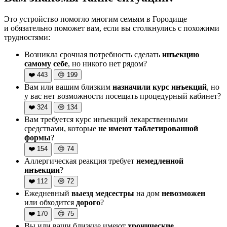
Это устройство помогло многим семьям в Городище
и обязательно поможет вам, если вы столкнулись с похожими
трудностями:
Возникла срочная потребность сделать
инъекцию
самому себе
, но никого нет рядом?
❤️
443
😢
199
Вам или вашим близким
назначили курс инъекций
, но
у вас нет возможности посещать процедурный кабинет?
❤️
324
😢
134
Вам требуется курс инъекций лекарственными
средствами, которые
не имеют таблетированной
формы
?
❤️
154
😢
74
Аллергическая реакция требует
немедленной
инъекции
?
❤️
112
😢
72
Ежедневный
выезд медсестры
на дом
невозможен
или обходится
дорого
?
❤️
170
😢
75
Вы или ваши близкие имеют
хронические