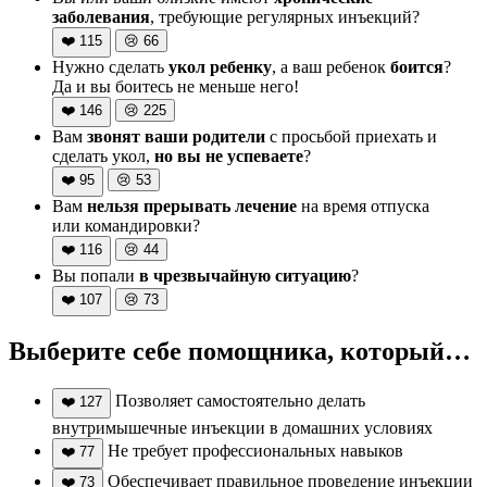
заболевания
, требующие регулярных инъекций?
❤️
115
😢
66
Нужно сделать
укол ребенку
, а ваш ребенок
боится
?
Да и вы боитесь не меньше него!
❤️
146
😢
225
Вам
звонят ваши родители
с просьбой приехать и
сделать укол,
но вы не успеваете
?
❤️
95
😢
53
Вам
нельзя прерывать лечение
на время отпуска
или командировки?
❤️
116
😢
44
Вы попали
в чрезвычайную ситуацию
?
❤️
107
😢
73
Выберите себе помощника, который…
Позволяет самостоятельно делать
❤️
127
внутримышечные инъекции в домашних условиях
Не требует профессиональных навыков
❤️
77
Обеспечивает правильное проведение инъекции
❤️
73