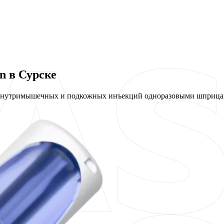
n в Сурске
 внутримышечных и подкожных инъекций одноразовыми шприцам