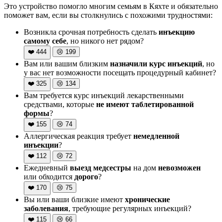
Это устройство помогло многим семьям в Кяхте и обязательно
поможет вам, если вы столкнулись с похожими трудностями:
Возникла срочная потребность сделать
инъекцию
самому себе
, но никого нет рядом?
❤️
444
😢
199
Вам или вашим близким
назначили курс инъекций
, но
у вас нет возможности посещать процедурный кабинет?
❤️
325
😢
134
Вам требуется курс инъекций лекарственными
средствами, которые
не имеют таблетированной
формы
?
❤️
155
😢
74
Аллергическая реакция требует
немедленной
инъекции
?
❤️
112
😢
72
Ежедневный
выезд медсестры
на дом
невозможен
или обходится
дорого
?
❤️
170
😢
75
Вы или ваши близкие имеют
хронические
заболевания
, требующие регулярных инъекций?
❤️
115
😢
66