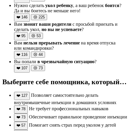
Нужно сделать
укол ребенку
, а ваш ребенок
боится
?
Да и вы боитесь не меньше него!
❤️
146
😢
225
Вам
звонят ваши родители
с просьбой приехать и
сделать укол,
но вы не успеваете
?
❤️
95
😢
53
Вам
нельзя прерывать лечение
на время отпуска
или командировки?
❤️
116
😢
44
Вы попали
в чрезвычайную ситуацию
?
❤️
107
😢
73
Выберите себе помощника, который…
Позволяет самостоятельно делать
❤️
127
внутримышечные инъекции в домашних условиях
Не требует профессиональных навыков
❤️
78
Обеспечивает правильное проведение инъекции
❤️
73
Помогает снять страх перед уколом у детей
❤️
57