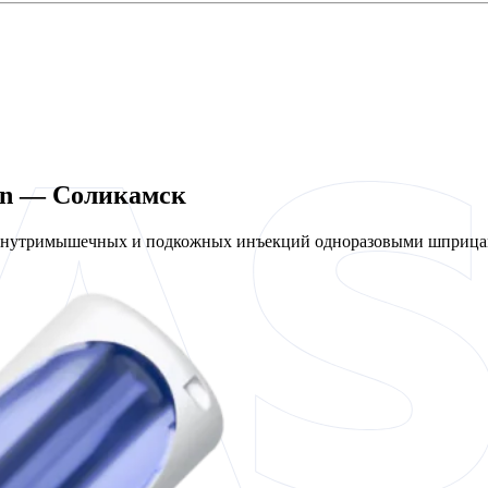
en — Соликамск
 внутримышечных и подкожных инъекций одноразовыми шприцам