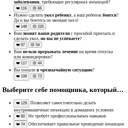
заболевания
, требующие регулярных инъекций?
❤️
116
😢
66
Нужно сделать
укол ребенку
, а ваш ребенок
боится
?
Да и вы боитесь не меньше него!
❤️
148
😢
225
Вам
звонят ваши родители
с просьбой приехать и
сделать укол,
но вы не успеваете
?
❤️
97
😢
54
Вам
нельзя прерывать лечение
на время отпуска
или командировки?
❤️
117
😢
44
Вы попали
в чрезвычайную ситуацию
?
❤️
108
😢
73
Выберите себе помощника, который…
Позволяет самостоятельно делать
❤️
129
внутримышечные инъекции в домашних условиях
Не требует профессиональных навыков
❤️
80
Обеспечивает правильное проведение инъекции
❤️
74