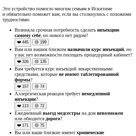
Это устройство помогло многим семьям в Искитиме
и обязательно поможет вам, если вы столкнулись с похожими
трудностями:
Возникла срочная потребность сделать
инъекцию
самому себе
, но никого нет рядом?
❤️
445
😢
199
Вам или вашим близким
назначили курс инъекций
, но
у вас нет возможности посещать процедурный кабинет?
❤️
326
😢
135
Вам требуется курс инъекций лекарственными
средствами, которые
не имеют таблетированной
формы
?
❤️
157
😢
74
Аллергическая реакция требует
немедленной
инъекции
?
❤️
113
😢
72
Ежедневный
выезд медсестры
на дом
невозможен
или обходится
дорого
?
❤️
171
😢
75
Вы или ваши близкие имеют
хронические