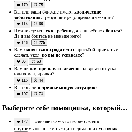
❤️
170
😢
75
Вы или ваши близкие имеют
хронические
заболевания
, требующие регулярных инъекций?
❤️
115
😢
66
Нужно сделать
укол ребенку
, а ваш ребенок
боится
?
Да и вы боитесь не меньше него!
❤️
146
😢
225
Вам
звонят ваши родители
с просьбой приехать и
сделать укол,
но вы не успеваете
?
❤️
95
😢
53
Вам
нельзя прерывать лечение
на время отпуска
или командировки?
❤️
116
😢
44
Вы попали
в чрезвычайную ситуацию
?
❤️
107
😢
73
Выберите себе помощника, который…
Позволяет самостоятельно делать
❤️
127
внутримышечные инъекции в домашних условиях