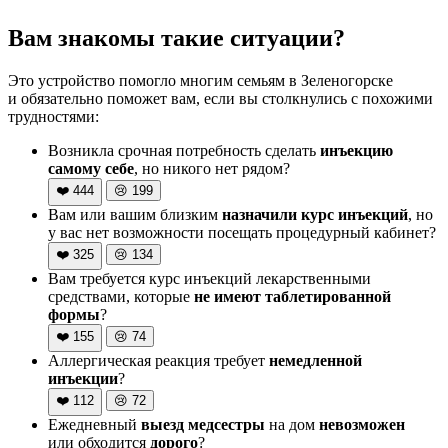
Вам знакомы такие ситуации?
Это устройство помогло многим семьям в Зеленогорске
и обязательно поможет вам, если вы столкнулись с похожими
трудностями:
Возникла срочная потребность сделать
инъекцию
самому себе
, но никого нет рядом?
❤️
444
😢
199
Вам или вашим близким
назначили курс инъекций
, но
у вас нет возможности посещать процедурный кабинет?
❤️
325
😢
134
Вам требуется курс инъекций лекарственными
средствами, которые
не имеют таблетированной
формы
?
❤️
155
😢
74
Аллергическая реакция требует
немедленной
инъекции
?
❤️
112
😢
72
Ежедневный
выезд медсестры
на дом
невозможен
или обходится
дорого
?