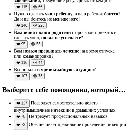
заболевания
, требующие регулярных инъекций?
❤️
115
😢
66
Нужно сделать
укол ребенку
, а ваш ребенок
боится
?
Да и вы боитесь не меньше него!
❤️
146
😢
225
Вам
звонят ваши родители
с просьбой приехать и
сделать укол,
но вы не успеваете
?
❤️
95
😢
53
Вам
нельзя прерывать лечение
на время отпуска
или командировки?
❤️
116
😢
44
Вы попали
в чрезвычайную ситуацию
?
❤️
107
😢
73
Выберите себе помощника, который…
Позволяет самостоятельно делать
❤️
127
внутримышечные инъекции в домашних условиях
Не требует профессиональных навыков
❤️
78
Обеспечивает правильное проведение инъекции
❤️
73