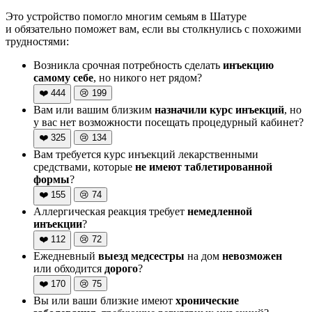
Это устройство помогло многим семьям в Шатуре
и обязательно поможет вам, если вы столкнулись с похожими
трудностями:
Возникла срочная потребность сделать
инъекцию
самому себе
, но никого нет рядом?
❤️
444
😢
199
Вам или вашим близким
назначили курс инъекций
, но
у вас нет возможности посещать процедурный кабинет?
❤️
325
😢
134
Вам требуется курс инъекций лекарственными
средствами, которые
не имеют таблетированной
формы
?
❤️
155
😢
74
Аллергическая реакция требует
немедленной
инъекции
?
❤️
112
😢
72
Ежедневный
выезд медсестры
на дом
невозможен
или обходится
дорого
?
❤️
170
😢
75
Вы или ваши близкие имеют
хронические