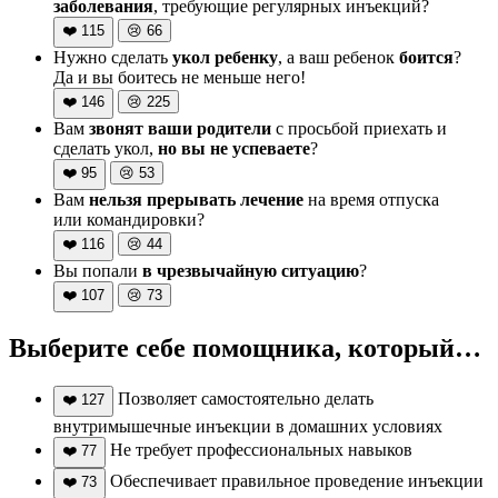
заболевания
, требующие регулярных инъекций?
❤️
115
😢
66
Нужно сделать
укол ребенку
, а ваш ребенок
боится
?
Да и вы боитесь не меньше него!
❤️
146
😢
225
Вам
звонят ваши родители
с просьбой приехать и
сделать укол,
но вы не успеваете
?
❤️
95
😢
53
Вам
нельзя прерывать лечение
на время отпуска
или командировки?
❤️
116
😢
44
Вы попали
в чрезвычайную ситуацию
?
❤️
107
😢
73
Выберите себе помощника, который…
Позволяет самостоятельно делать
❤️
127
внутримышечные инъекции в домашних условиях
Не требует профессиональных навыков
❤️
77
Обеспечивает правильное проведение инъекции
❤️
73