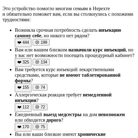
Это устройство помогло многим семьям в Нерехте
и обязательно поможет вам, если вы столкнулись с похожими
трудностями:
Возникла срочная потребность сделать
инъекцию
самому себе
, но никого нет рядом?
❤️
444
😢
199
Вам или вашим близким
назначили курс инъекций
, но
у вас нет возможности посещать процедурный кабинет?
❤️
325
😢
134
Вам требуется курс инъекций лекарственными
средствами, которые
не имеют таблетированной
формы
?
❤️
155
😢
74
Аллергическая реакция требует
немедленной
инъекции
?
❤️
112
😢
72
Ежедневный
выезд медсестры
на дом
невозможен
или обходится
дорого
?
❤️
170
😢
75
Вы или ваши близкие имеют
хронические