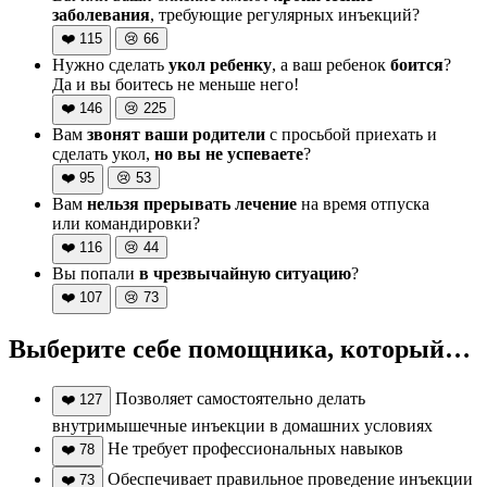
заболевания
, требующие регулярных инъекций?
❤️
115
😢
66
Нужно сделать
укол ребенку
, а ваш ребенок
боится
?
Да и вы боитесь не меньше него!
❤️
146
😢
225
Вам
звонят ваши родители
с просьбой приехать и
сделать укол,
но вы не успеваете
?
❤️
95
😢
53
Вам
нельзя прерывать лечение
на время отпуска
или командировки?
❤️
116
😢
44
Вы попали
в чрезвычайную ситуацию
?
❤️
107
😢
73
Выберите себе помощника, который…
Позволяет самостоятельно делать
❤️
127
внутримышечные инъекции в домашних условиях
Не требует профессиональных навыков
❤️
78
Обеспечивает правильное проведение инъекции
❤️
73