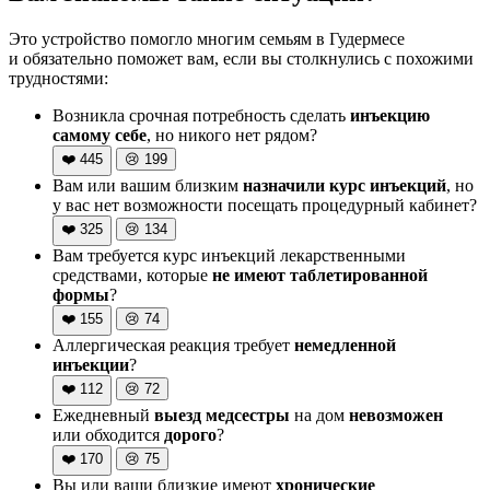
Это устройство помогло многим семьям в Гудермесе
и обязательно поможет вам, если вы столкнулись с похожими
трудностями:
Возникла срочная потребность сделать
инъекцию
самому себе
, но никого нет рядом?
❤️
445
😢
199
Вам или вашим близким
назначили курс инъекций
, но
у вас нет возможности посещать процедурный кабинет?
❤️
325
😢
134
Вам требуется курс инъекций лекарственными
средствами, которые
не имеют таблетированной
формы
?
❤️
155
😢
74
Аллергическая реакция требует
немедленной
инъекции
?
❤️
112
😢
72
Ежедневный
выезд медсестры
на дом
невозможен
или обходится
дорого
?
❤️
170
😢
75
Вы или ваши близкие имеют
хронические