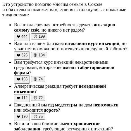
Это устройство помогло многим семьям в Соколе
и обязательно поможет вам, если вы столкнулись с похожими
трудностями:
Возникла срочная потребность сделать
инъекцию
самому себе
, но никого нет рядом?
❤️
444
😢
199
Вам или вашим близким
назначили курс инъекций
, но
у вас нет возможности посещать процедурный кабинет?
❤️
325
😢
134
Вам требуется курс инъекций лекарственными
средствами, которые
не имеют таблетированной
формы
?
❤️
155
😢
74
Аллергическая реакция требует
немедленной
инъекции
?
❤️
112
😢
72
Ежедневный
выезд медсестры
на дом
невозможен
или обходится
дорого
?
❤️
170
😢
75
Вы или ваши близкие имеют
хронические
заболевания
, требующие регулярных инъекций?