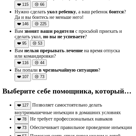
❤️
115
😢
66
Нужно сделать
укол ребенку
, а ваш ребенок
боится
?
Да и вы боитесь не меньше него!
❤️
146
😢
225
Вам
звонят ваши родители
с просьбой приехать и
сделать укол,
но вы не успеваете
?
❤️
95
😢
53
Вам
нельзя прерывать лечение
на время отпуска
или командировки?
❤️
116
😢
44
Вы попали
в чрезвычайную ситуацию
?
❤️
107
😢
73
Выберите себе помощника, который…
Позволяет самостоятельно делать
❤️
127
внутримышечные инъекции в домашних условиях
Не требует профессиональных навыков
❤️
78
Обеспечивает правильное проведение инъекции
❤️
73
Помогает снять страх перед уколом у детей