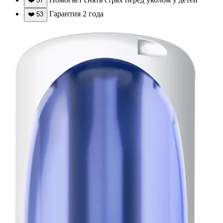
❤️
57
Гарантия 2 года
❤️
53