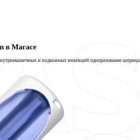
n в Магасе
 внутримышечных и подкожных инъекций одноразовыми шприцам