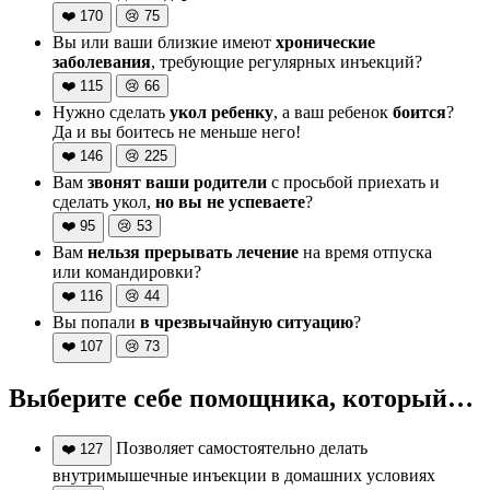
❤️
170
😢
75
Вы или ваши близкие имеют
хронические
заболевания
, требующие регулярных инъекций?
❤️
115
😢
66
Нужно сделать
укол ребенку
, а ваш ребенок
боится
?
Да и вы боитесь не меньше него!
❤️
146
😢
225
Вам
звонят ваши родители
с просьбой приехать и
сделать укол,
но вы не успеваете
?
❤️
95
😢
53
Вам
нельзя прерывать лечение
на время отпуска
или командировки?
❤️
116
😢
44
Вы попали
в чрезвычайную ситуацию
?
❤️
107
😢
73
Выберите себе помощника, который…
Позволяет самостоятельно делать
❤️
127
внутримышечные инъекции в домашних условиях