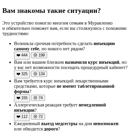
Вам знакомы такие ситуации?
Это устройство помогло многим семьям в Муравленко
и обязательно поможет вам, если вы столкнулись с похожими
трудностями:
Возникла срочная потребность сделать
инъекцию
самому себе
, но никого нет рядом?
❤️
444
😢
199
Вам или вашим близким
назначили курс инъекций
, но
у вас нет возможности посещать процедурный кабинет?
❤️
325
😢
134
Вам требуется курс инъекций лекарственными
средствами, которые
не имеют таблетированной
формы
?
❤️
155
😢
74
Аллергическая реакция требует
немедленной
инъекции
?
❤️
112
😢
72
Ежедневный
выезд медсестры
на дом
невозможен
или обходится
дорого
?