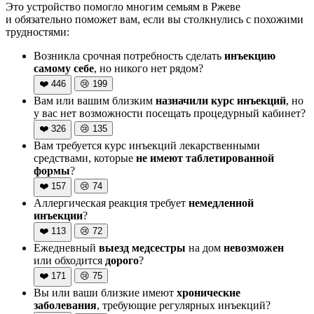
Это устройство помогло многим семьям в Ржеве
и обязательно поможет вам, если вы столкнулись с похожими
трудностями:
Возникла срочная потребность сделать
инъекцию
самому себе
, но никого нет рядом?
❤️
446
😢
199
Вам или вашим близким
назначили курс инъекций
, но
у вас нет возможности посещать процедурный кабинет?
❤️
326
😢
135
Вам требуется курс инъекций лекарственными
средствами, которые
не имеют таблетированной
формы
?
❤️
157
😢
74
Аллергическая реакция требует
немедленной
инъекции
?
❤️
113
😢
72
Ежедневный
выезд медсестры
на дом
невозможен
или обходится
дорого
?
❤️
171
😢
75
Вы или ваши близкие имеют
хронические
заболевания
, требующие регулярных инъекций?