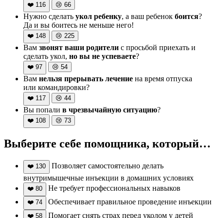
❤️
116
😢
66
Нужно сделать
укол ребенку
, а ваш ребенок
боится
?
Да и вы боитесь не меньше него!
❤️
148
😢
225
Вам
звонят ваши родители
с просьбой приехать и
сделать укол,
но вы не успеваете
?
❤️
97
😢
54
Вам
нельзя прерывать лечение
на время отпуска
или командировки?
❤️
117
😢
44
Вы попали
в чрезвычайную ситуацию
?
❤️
108
😢
73
Выберите себе помощника, который…
Позволяет самостоятельно делать
❤️
130
внутримышечные инъекции в домашних условиях
Не требует профессиональных навыков
❤️
80
Обеспечивает правильное проведение инъекции
❤️
74
Помогает снять страх перед уколом у детей
❤️
58