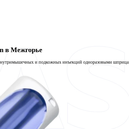
en в Межгорье
 внутримышечных и подкожных инъекций одноразовыми шприцам