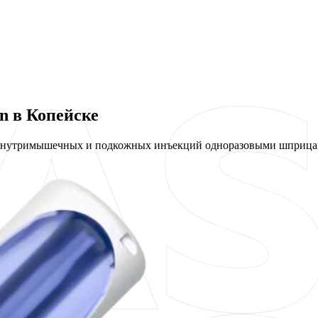
n в Копейске
 внутримышечных и подкожных инъекций одноразовыми шприцам