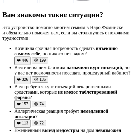
Вам знакомы такие ситуации?
Это устройство помогло многим семьям в Наро-Фоминске
и обязательно поможет вам, если вы столкнулись с похожими
трудностями:
Возникла срочная потребность сделать
инъекцию
самому себе
, но никого нет рядом?
❤️
446
😢
199
Вам или вашим близким
назначили курс инъекций
, но
у вас нет возможности посещать процедурный кабинет?
❤️
326
😢
135
Вам требуется курс инъекций лекарственными
средствами, которые
не имеют таблетированной
формы
?
❤️
157
😢
74
Аллергическая реакция требует
немедленной
инъекции
?
❤️
113
😢
72
Ежедневный
выезд медсестры
на дом
невозможен