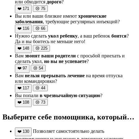
или обходится
дорого
?
❤️
171
😢
75
Вы или ваши близкие имеют
хронические
заболевания
, требующие регулярных инъекций?
❤️
116
😢
66
Нужно сделать
укол ребенку
, а ваш ребенок
боится
?
Да и вы боитесь не меньше него!
❤️
148
😢
225
Вам
звонят ваши родители
с просьбой приехать и
сделать укол,
но вы не успеваете
?
❤️
97
😢
54
Вам
нельзя прерывать лечение
на время отпуска
или командировки?
❤️
117
😢
44
Вы попали
в чрезвычайную ситуацию
?
❤️
108
😢
73
Выберите себе помощника, который…
Позволяет самостоятельно делать
❤️
130
внутримышечные инъекции в домашних условиях