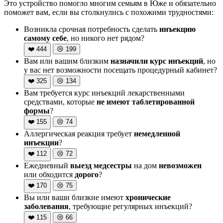
Это устройство помогло многим семьям в Юже и обязательно
поможет вам, если вы столкнулись с похожими трудностями:
Возникла срочная потребность сделать
инъекцию
самому себе
, но никого нет рядом?
❤️
444
😢
199
Вам или вашим близким
назначили курс инъекций
, но
у вас нет возможности посещать процедурный кабинет?
❤️
325
😢
134
Вам требуется курс инъекций лекарственными
средствами, которые
не имеют таблетированной
формы
?
❤️
155
😢
74
Аллергическая реакция требует
немедленной
инъекции
?
❤️
112
😢
72
Ежедневный
выезд медсестры
на дом
невозможен
или обходится
дорого
?
❤️
170
😢
75
Вы или ваши близкие имеют
хронические
заболевания
, требующие регулярных инъекций?
❤️
115
😢
66