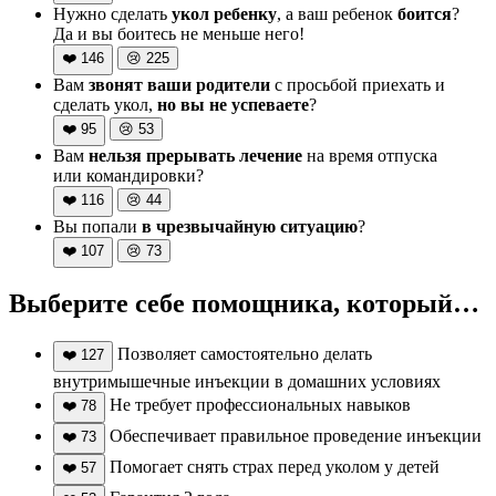
Нужно сделать
укол ребенку
, а ваш ребенок
боится
?
Да и вы боитесь не меньше него!
❤️
146
😢
225
Вам
звонят ваши родители
с просьбой приехать и
сделать укол,
но вы не успеваете
?
❤️
95
😢
53
Вам
нельзя прерывать лечение
на время отпуска
или командировки?
❤️
116
😢
44
Вы попали
в чрезвычайную ситуацию
?
❤️
107
😢
73
Выберите себе помощника, который…
Позволяет самостоятельно делать
❤️
127
внутримышечные инъекции в домашних условиях
Не требует профессиональных навыков
❤️
78
Обеспечивает правильное проведение инъекции
❤️
73
Помогает снять страх перед уколом у детей
❤️
57