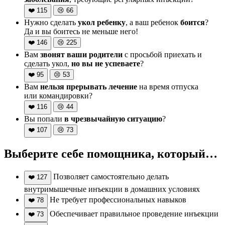
❤️
115
😢
66
Нужно сделать
укол ребенку
, а ваш ребенок
боится
?
Да и вы боитесь не меньше него!
❤️
146
😢
225
Вам
звонят ваши родители
с просьбой приехать и
сделать укол,
но вы не успеваете
?
❤️
95
😢
53
Вам
нельзя прерывать лечение
на время отпуска
или командировки?
❤️
116
😢
44
Вы попали
в чрезвычайную ситуацию
?
❤️
107
😢
73
Выберите себе помощника, который…
Позволяет самостоятельно делать
❤️
127
внутримышечные инъекции в домашних условиях
Не требует профессиональных навыков
❤️
78
Обеспечивает правильное проведение инъекции
❤️
73