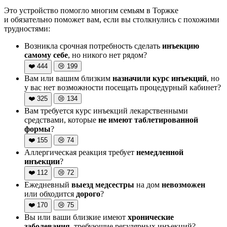
Это устройство помогло многим семьям в Торжке
и обязательно поможет вам, если вы столкнулись с похожими
трудностями:
Возникла срочная потребность сделать
инъекцию
самому себе
, но никого нет рядом?
❤️
444
😢
199
Вам или вашим близким
назначили курс инъекций
, но
у вас нет возможности посещать процедурный кабинет?
❤️
325
😢
134
Вам требуется курс инъекций лекарственными
средствами, которые
не имеют таблетированной
формы
?
❤️
155
😢
74
Аллергическая реакция требует
немедленной
инъекции
?
❤️
112
😢
72
Ежедневный
выезд медсестры
на дом
невозможен
или обходится
дорого
?
❤️
170
😢
75
Вы или ваши близкие имеют
хронические
заболевания
, требующие регулярных инъекций?