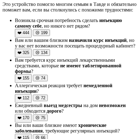
Это устройство помогло многим семьям в Тавде и обязательно
поможет вам, если вы столкнулись с похожими трудностями:
Возникла срочная потребность сделать
инъекцию
самому себе
, но никого нет рядом?
❤️
444
😢
199
Вам или вашим близким
назначили курс инъекций
, но
у вас нет возможности посещать процедурный кабинет?
❤️
325
😢
134
Вам требуется курс инъекций лекарственными
средствами, которые
не имеют таблетированной
формы
?
❤️
155
😢
74
Аллергическая реакция требует
немедленной
инъекции
?
❤️
112
😢
72
Ежедневный
выезд медсестры
на дом
невозможен
или обходится
дорого
?
❤️
170
😢
75
Вы или ваши близкие имеют
хронические
заболевания
, требующие регулярных инъекций?
❤️
115
😢
66