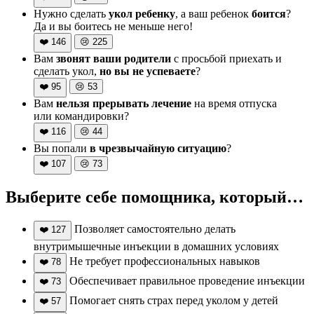
Нужно сделать
укол ребенку
, а ваш ребенок
боится
?
Да и вы боитесь не меньше него!
❤️
146
😢
225
Вам
звонят ваши родители
с просьбой приехать и
сделать укол,
но вы не успеваете
?
❤️
95
😢
53
Вам
нельзя прерывать лечение
на время отпуска
или командировки?
❤️
116
😢
44
Вы попали
в чрезвычайную ситуацию
?
❤️
107
😢
73
Выберите себе помощника, который…
Позволяет самостоятельно делать
❤️
127
внутримышечные инъекции в домашних условиях
Не требует профессиональных навыков
❤️
78
Обеспечивает правильное проведение инъекции
❤️
73
Помогает снять страх перед уколом у детей
❤️
57