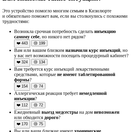
Это устройство помогло многим семьям в Кизилюрте
и обязательно поможет вам, если вы столкнулись с похожими
трудностями:
Возникла срочная потребность сделать
инъекцию
самому себе
, но никого нет рядом?
❤️
443
😢
199
Вам или вашим близким
назначили курс инъекций
, но
у вас нет возможности посещать процедурный кабинет?
❤️
324
😢
134
Вам требуется курс инъекций лекарственными
средствами, которые
не имеют таблетированной
формы
?
❤️
154
😢
74
Аллергическая реакция требует
немедленной
инъекции
?
❤️
112
😢
72
Ежедневный
выезд медсестры
на дом
невозможен
или обходится
дорого
?
❤️
170
😢
75
Вы или ваши близкие имеют
хронические