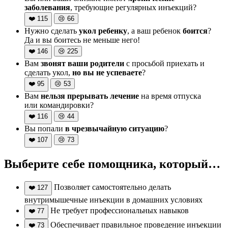
заболевания
, требующие регулярных инъекций?
❤️
115
😢
66
Нужно сделать
укол ребенку
, а ваш ребенок
боится
?
Да и вы боитесь не меньше него!
❤️
146
😢
225
Вам
звонят ваши родители
с просьбой приехать и
сделать укол,
но вы не успеваете
?
❤️
95
😢
53
Вам
нельзя прерывать лечение
на время отпуска
или командировки?
❤️
116
😢
44
Вы попали
в чрезвычайную ситуацию
?
❤️
107
😢
73
Выберите себе помощника, который…
Позволяет самостоятельно делать
❤️
127
внутримышечные инъекции в домашних условиях
Не требует профессиональных навыков
❤️
77
Обеспечивает правильное проведение инъекции
❤️
73