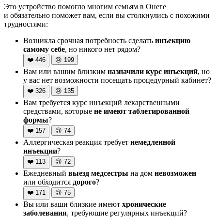
Это устройство помогло многим семьям в Онеге
и обязательно поможет вам, если вы столкнулись с похожими
трудностями:
Возникла срочная потребность сделать
инъекцию
самому себе
, но никого нет рядом?
❤️
446
😢
199
Вам или вашим близким
назначили курс инъекций
, но
у вас нет возможности посещать процедурный кабинет?
❤️
326
😢
135
Вам требуется курс инъекций лекарственными
средствами, которые
не имеют таблетированной
формы
?
❤️
157
😢
74
Аллергическая реакция требует
немедленной
инъекции
?
❤️
113
😢
72
Ежедневный
выезд медсестры
на дом
невозможен
или обходится
дорого
?
❤️
171
😢
75
Вы или ваши близкие имеют
хронические
заболевания
, требующие регулярных инъекций?