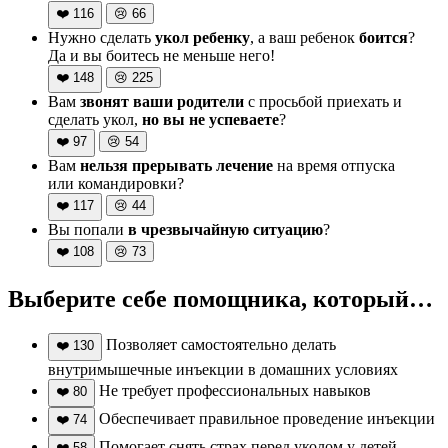
❤️
116
😢
66
Нужно сделать
укол ребенку
, а ваш ребенок
боится
?
Да и вы боитесь не меньше него!
❤️
148
😢
225
Вам
звонят ваши родители
с просьбой приехать и
сделать укол,
но вы не успеваете
?
❤️
97
😢
54
Вам
нельзя прерывать лечение
на время отпуска
или командировки?
❤️
117
😢
44
Вы попали
в чрезвычайную ситуацию
?
❤️
108
😢
73
Выберите себе помощника, который…
Позволяет самостоятельно делать
❤️
130
внутримышечные инъекции в домашних условиях
Не требует профессиональных навыков
❤️
80
Обеспечивает правильное проведение инъекции
❤️
74
Помогает снять страх перед уколом у детей
❤️
58