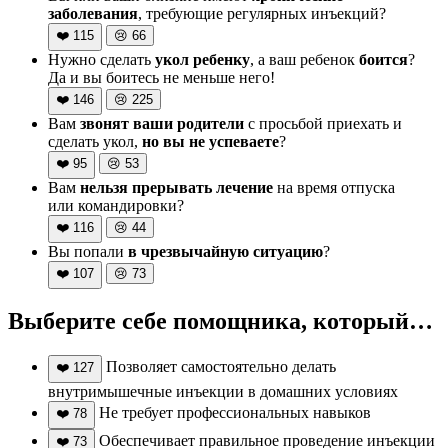
заболевания
, требующие регулярных инъекций?
❤️
115
😢
66
Нужно сделать
укол ребенку
, а ваш ребенок
боится
?
Да и вы боитесь не меньше него!
❤️
146
😢
225
Вам
звонят ваши родители
с просьбой приехать и
сделать укол,
но вы не успеваете
?
❤️
95
😢
53
Вам
нельзя прерывать лечение
на время отпуска
или командировки?
❤️
116
😢
44
Вы попали
в чрезвычайную ситуацию
?
❤️
107
😢
73
Выберите себе помощника, который…
Позволяет самостоятельно делать
❤️
127
внутримышечные инъекции в домашних условиях
Не требует профессиональных навыков
❤️
78
Обеспечивает правильное проведение инъекции
❤️
73