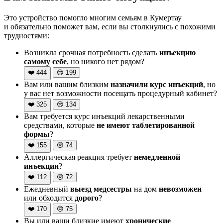
Это устройство помогло многим семьям в Кумертау
и обязательно поможет вам, если вы столкнулись с похожими
трудностями:
Возникла срочная потребность сделать
инъекцию
самому себе
, но никого нет рядом?
❤️
444
😢
199
Вам или вашим близким
назначили курс инъекций
, но
у вас нет возможности посещать процедурный кабинет?
❤️
325
😢
134
Вам требуется курс инъекций лекарственными
средствами, которые
не имеют таблетированной
формы
?
❤️
155
😢
74
Аллергическая реакция требует
немедленной
инъекции
?
❤️
112
😢
72
Ежедневный
выезд медсестры
на дом
невозможен
или обходится
дорого
?
❤️
170
😢
75
Вы или ваши близкие имеют
хронические