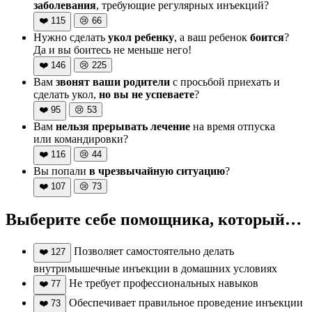
заболевания
, требующие регулярных инъекций?
❤️
115
😢
66
Нужно сделать
укол ребенку
, а ваш ребенок
боится
?
Да и вы боитесь не меньше него!
❤️
146
😢
225
Вам
звонят ваши родители
с просьбой приехать и
сделать укол,
но вы не успеваете
?
❤️
95
😢
53
Вам
нельзя прерывать лечение
на время отпуска
или командировки?
❤️
116
😢
44
Вы попали
в чрезвычайную ситуацию
?
❤️
107
😢
73
Выберите себе помощника, который…
Позволяет самостоятельно делать
❤️
127
внутримышечные инъекции в домашних условиях
Не требует профессиональных навыков
❤️
77
Обеспечивает правильное проведение инъекции
❤️
73