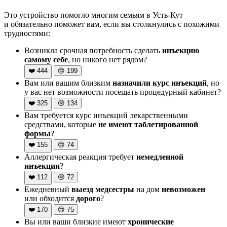
Это устройство помогло многим семьям в Усть-Кут
и обязательно поможет вам, если вы столкнулись с похожими
трудностями:
Возникла срочная потребность сделать
инъекцию
самому себе
, но никого нет рядом?
❤️
444
😢
199
Вам или вашим близким
назначили курс инъекций
, но
у вас нет возможности посещать процедурный кабинет?
❤️
325
😢
134
Вам требуется курс инъекций лекарственными
средствами, которые
не имеют таблетированной
формы
?
❤️
155
😢
74
Аллергическая реакция требует
немедленной
инъекции
?
❤️
112
😢
72
Ежедневный
выезд медсестры
на дом
невозможен
или обходится
дорого
?
❤️
170
😢
75
Вы или ваши близкие имеют
хронические