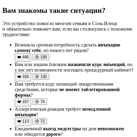
Вам знакомы такие ситуации?
Это устройство помогло многим семьям в Соль-Илецк
и обязательно поможет вам, если вы столкнулись с похожими
трудностями:
Возникла срочная потребность сделать
инъекцию
самому себе
, но никого нет рядом?
❤️
446
😢
199
Вам или вашим близким
назначили курс инъекций
, но
у вас нет возможности посещать процедурный кабинет?
❤️
326
😢
135
Вам требуется курс инъекций лекарственными
средствами, которые
не имеют таблетированной
формы
?
❤️
157
😢
74
Аллергическая реакция требует
немедленной
инъекции
?
❤️
113
😢
72
Ежедневный
выезд медсестры
на дом
невозможен
или обходится
дорого
?