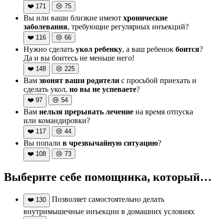
❤️
171
😢
75
Вы или ваши близкие имеют
хронические
заболевания
, требующие регулярных инъекций?
❤️
116
😢
66
Нужно сделать
укол ребенку
, а ваш ребенок
боится
?
Да и вы боитесь не меньше него!
❤️
148
😢
225
Вам
звонят ваши родители
с просьбой приехать и
сделать укол,
но вы не успеваете
?
❤️
97
😢
54
Вам
нельзя прерывать лечение
на время отпуска
или командировки?
❤️
117
😢
44
Вы попали
в чрезвычайную ситуацию
?
❤️
108
😢
73
Выберите себе помощника, который…
Позволяет самостоятельно делать
❤️
130
внутримышечные инъекции в домашних условиях