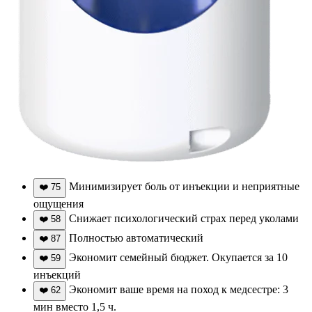
Минимизирует боль от инъекции и неприятные
❤️
75
ощущения
Снижает психологический страх перед уколами
❤️
58
Полностью автоматический
❤️
87
Экономит семейный бюджет. Окупается за 10
❤️
59
инъекций
Экономит ваше время на поход к медсестре: 3
❤️
62
мин вместо 1,5 ч.