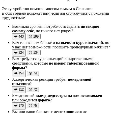
Это устройство помогло многим семьям в Сенгилее
и обязательно поможет вам, если вы столкнулись с похожими
трудностями:
Возникла срочная потребность сделать
инъекцию
самому себе
, но никого нет рядом?
❤️
443
😢
199
Вам или вашим близким
назначили курс инъекций
, но
у вас нет возможности посещать процедурный кабинет?
❤️
324
😢
134
Вам требуется курс инъекций лекарственными
средствами, которые
не имеют таблетированной
формы
?
❤️
154
😢
74
Аллергическая реакция требует
немедленной
инъекции
?
❤️
112
😢
72
Ежедневный
выезд медсестры
на дом
невозможен
или обходится
дорого
?
❤️
170
😢
75
Вы или ваши близкие имеют
хронические