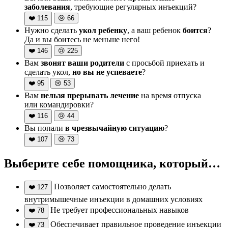
заболевания
, требующие регулярных инъекций?
❤️
115
😢
66
Нужно сделать
укол ребенку
, а ваш ребенок
боится
?
Да и вы боитесь не меньше него!
❤️
146
😢
225
Вам
звонят ваши родители
с просьбой приехать и
сделать укол,
но вы не успеваете
?
❤️
95
😢
53
Вам
нельзя прерывать лечение
на время отпуска
или командировки?
❤️
116
😢
44
Вы попали
в чрезвычайную ситуацию
?
❤️
107
😢
73
Выберите себе помощника, который…
Позволяет самостоятельно делать
❤️
127
внутримышечные инъекции в домашних условиях
Не требует профессиональных навыков
❤️
78
Обеспечивает правильное проведение инъекции
❤️
73