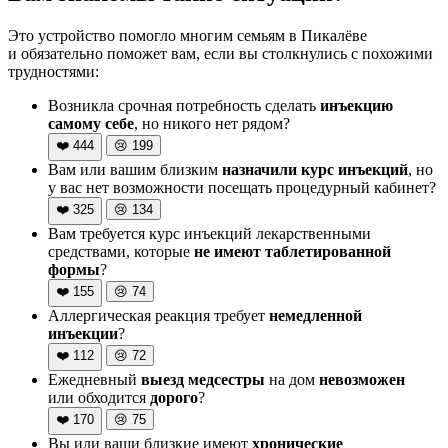
Это устройство помогло многим семьям в Пикалёве
и обязательно поможет вам, если вы столкнулись с похожими
трудностями:
Возникла срочная потребность сделать
инъекцию
самому себе
, но никого нет рядом?
❤️
444
😢
199
Вам или вашим близким
назначили курс инъекций
, но
у вас нет возможности посещать процедурный кабинет?
❤️
325
😢
134
Вам требуется курс инъекций лекарственными
средствами, которые
не имеют таблетированной
формы
?
❤️
155
😢
74
Аллергическая реакция требует
немедленной
инъекции
?
❤️
112
😢
72
Ежедневный
выезд медсестры
на дом
невозможен
или обходится
дорого
?
❤️
170
😢
75
Вы или ваши близкие имеют
хронические