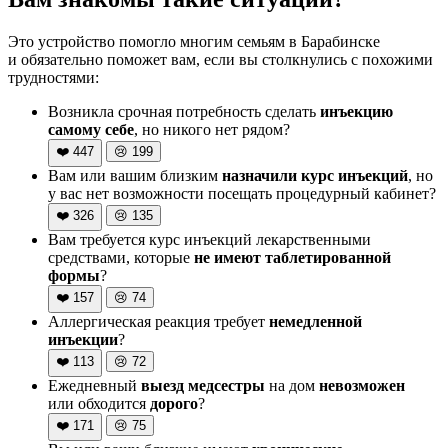
Это устройство помогло многим семьям в Барабинске
и обязательно поможет вам, если вы столкнулись с похожими
трудностями:
Возникла срочная потребность сделать
инъекцию
самому себе
, но никого нет рядом?
❤️
447
😢
199
Вам или вашим близким
назначили курс инъекций
, но
у вас нет возможности посещать процедурный кабинет?
❤️
326
😢
135
Вам требуется курс инъекций лекарственными
средствами, которые
не имеют таблетированной
формы
?
❤️
157
😢
74
Аллергическая реакция требует
немедленной
инъекции
?
❤️
113
😢
72
Ежедневный
выезд медсестры
на дом
невозможен
или обходится
дорого
?
❤️
171
😢
75