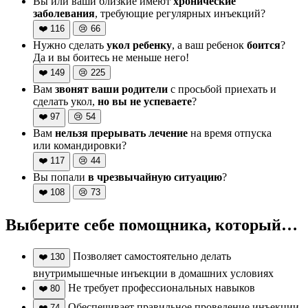
Вы или ваши близкие имеют
хронические
заболевания
, требующие регулярных инъекций?
❤️
116
😢
66
Нужно сделать
укол ребенку
, а ваш ребенок
боится
?
Да и вы боитесь не меньше него!
❤️
149
😢
225
Вам
звонят ваши родители
с просьбой приехать и
сделать укол,
но вы не успеваете
?
❤️
97
😢
54
Вам
нельзя прерывать лечение
на время отпуска
или командировки?
❤️
117
😢
44
Вы попали
в чрезвычайную ситуацию
?
❤️
108
😢
73
Выберите себе помощника, который…
Позволяет самостоятельно делать
❤️
130
внутримышечные инъекции в домашних условиях
Не требует профессиональных навыков
❤️
80
Обеспечивает правильное проведение инъекции
❤️
74