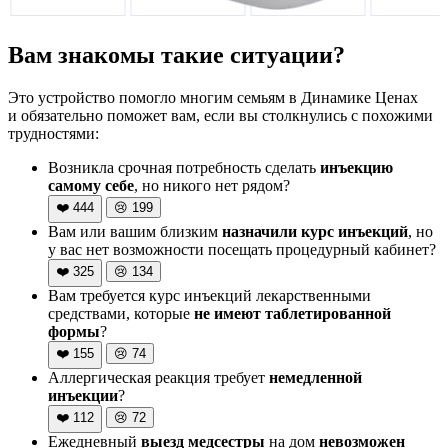
Вам знакомы такие ситуации?
Это устройство помогло многим семьям в Динамике Ценах
и обязательно поможет вам, если вы столкнулись с похожими
трудностями:
Возникла срочная потребность сделать
инъекцию
самому себе
, но никого нет рядом?
❤️
444
😢
199
Вам или вашим близким
назначили курс инъекций
, но
у вас нет возможности посещать процедурный кабинет?
❤️
325
😢
134
Вам требуется курс инъекций лекарственными
средствами, которые
не имеют таблетированной
формы
?
❤️
155
😢
74
Аллергическая реакция требует
немедленной
инъекции
?
❤️
112
😢
72
Ежедневный
выезд медсестры
на дом
невозможен