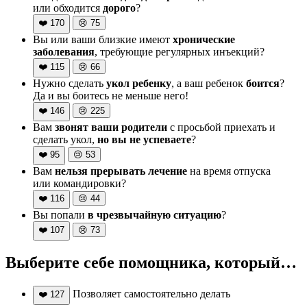
или обходится
дорого
?
❤️
170
😢
75
Вы или ваши близкие имеют
хронические
заболевания
, требующие регулярных инъекций?
❤️
115
😢
66
Нужно сделать
укол ребенку
, а ваш ребенок
боится
?
Да и вы боитесь не меньше него!
❤️
146
😢
225
Вам
звонят ваши родители
с просьбой приехать и
сделать укол,
но вы не успеваете
?
❤️
95
😢
53
Вам
нельзя прерывать лечение
на время отпуска
или командировки?
❤️
116
😢
44
Вы попали
в чрезвычайную ситуацию
?
❤️
107
😢
73
Выберите себе помощника, который…
Позволяет самостоятельно делать
❤️
127