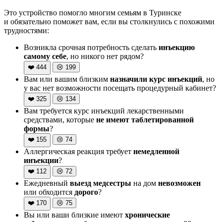
Это устройство помогло многим семьям в Туринске
и обязательно поможет вам, если вы столкнулись с похожими
трудностями:
Возникла срочная потребность сделать
инъекцию
самому себе
, но никого нет рядом?
❤️
444
😢
199
Вам или вашим близким
назначили курс инъекций
, но
у вас нет возможности посещать процедурный кабинет?
❤️
325
😢
134
Вам требуется курс инъекций лекарственными
средствами, которые
не имеют таблетированной
формы
?
❤️
155
😢
74
Аллергическая реакция требует
немедленной
инъекции
?
❤️
112
😢
72
Ежедневный
выезд медсестры
на дом
невозможен
или обходится
дорого
?
❤️
170
😢
75
Вы или ваши близкие имеют
хронические