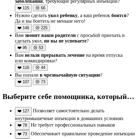
заболевания
, требующие регулярных инъекций?
❤️
115
😢
66
Нужно сделать
укол ребенку
, а ваш ребенок
боится
?
Да и вы боитесь не меньше него!
❤️
146
😢
225
Вам
звонят ваши родители
с просьбой приехать и
сделать укол,
но вы не успеваете
?
❤️
95
😢
53
Вам
нельзя прерывать лечение
на время отпуска
или командировки?
❤️
116
😢
44
Вы попали
в чрезвычайную ситуацию
?
❤️
107
😢
73
Выберите себе помощника, который…
Позволяет самостоятельно делать
❤️
127
внутримышечные инъекции в домашних условиях
Не требует профессиональных навыков
❤️
78
Обеспечивает правильное проведение инъекции
❤️
73