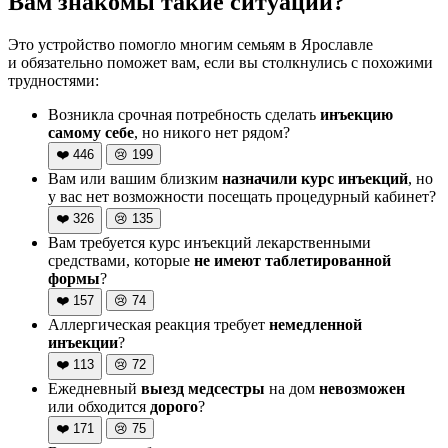
Вам знакомы такие ситуации?
Это устройство помогло многим семьям в Ярославле
и обязательно поможет вам, если вы столкнулись с похожими
трудностями:
Возникла срочная потребность сделать
инъекцию
самому себе
, но никого нет рядом?
❤️
446
😢
199
Вам или вашим близким
назначили курс инъекций
, но
у вас нет возможности посещать процедурный кабинет?
❤️
326
😢
135
Вам требуется курс инъекций лекарственными
средствами, которые
не имеют таблетированной
формы
?
❤️
157
😢
74
Аллергическая реакция требует
немедленной
инъекции
?
❤️
113
😢
72
Ежедневный
выезд медсестры
на дом
невозможен
или обходится
дорого
?
❤️
171
😢
75