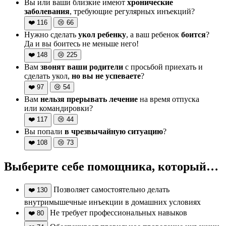
Вы или ваши близкие имеют
хронические
заболевания
, требующие регулярных инъекций?
❤️
116
😢
66
Нужно сделать
укол ребенку
, а ваш ребенок
боится
?
Да и вы боитесь не меньше него!
❤️
148
😢
225
Вам
звонят ваши родители
с просьбой приехать и
сделать укол,
но вы не успеваете
?
❤️
97
😢
54
Вам
нельзя прерывать лечение
на время отпуска
или командировки?
❤️
117
😢
44
Вы попали
в чрезвычайную ситуацию
?
❤️
108
😢
73
Выберите себе помощника, который…
Позволяет самостоятельно делать
❤️
130
внутримышечные инъекции в домашних условиях
Не требует профессиональных навыков
❤️
80