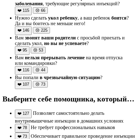
заболевания
, требующие регулярных инъекций?
❤️
115
😢
66
Нужно сделать
укол ребенку
, а ваш ребенок
боится
?
Да и вы боитесь не меньше него!
❤️
146
😢
225
Вам
звонят ваши родители
с просьбой приехать и
сделать укол,
но вы не успеваете
?
❤️
95
😢
53
Вам
нельзя прерывать лечение
на время отпуска
или командировки?
❤️
116
😢
44
Вы попали
в чрезвычайную ситуацию
?
❤️
107
😢
73
Выберите себе помощника, который…
Позволяет самостоятельно делать
❤️
127
внутримышечные инъекции в домашних условиях
Не требует профессиональных навыков
❤️
78
Обеспечивает правильное проведение инъекции
❤️
73