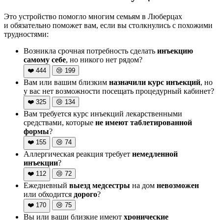
Это устройство помогло многим семьям в Люберцах
и обязательно поможет вам, если вы столкнулись с похожими
трудностями:
Возникла срочная потребность сделать
инъекцию
самому себе
, но никого нет рядом?
❤️
444
😢
199
Вам или вашим близким
назначили курс инъекций
, но
у вас нет возможности посещать процедурный кабинет?
❤️
325
😢
134
Вам требуется курс инъекций лекарственными
средствами, которые
не имеют таблетированной
формы
?
❤️
155
😢
74
Аллергическая реакция требует
немедленной
инъекции
?
❤️
112
😢
72
Ежедневный
выезд медсестры
на дом
невозможен
или обходится
дорого
?
❤️
170
😢
75
Вы или ваши близкие имеют
хронические