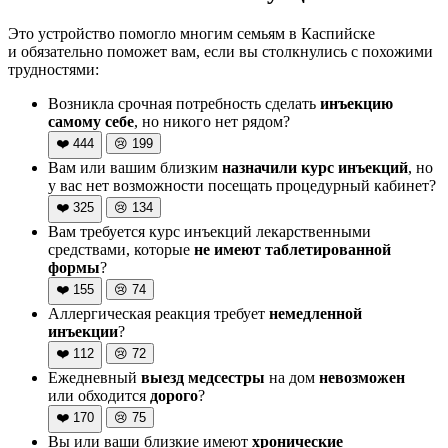
Это устройство помогло многим семьям в Каспийске
и обязательно поможет вам, если вы столкнулись с похожими
трудностями:
Возникла срочная потребность сделать
инъекцию
самому себе
, но никого нет рядом?
❤️
444
😢
199
Вам или вашим близким
назначили курс инъекций
, но
у вас нет возможности посещать процедурный кабинет?
❤️
325
😢
134
Вам требуется курс инъекций лекарственными
средствами, которые
не имеют таблетированной
формы
?
❤️
155
😢
74
Аллергическая реакция требует
немедленной
инъекции
?
❤️
112
😢
72
Ежедневный
выезд медсестры
на дом
невозможен
или обходится
дорого
?
❤️
170
😢
75
Вы или ваши близкие имеют
хронические