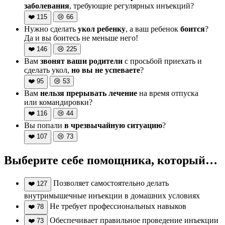
заболевания
, требующие регулярных инъекций?
❤️
115
😢
66
Нужно сделать
укол ребенку
, а ваш ребенок
боится
?
Да и вы боитесь не меньше него!
❤️
146
😢
225
Вам
звонят ваши родители
с просьбой приехать и
сделать укол,
но вы не успеваете
?
❤️
95
😢
53
Вам
нельзя прерывать лечение
на время отпуска
или командировки?
❤️
116
😢
44
Вы попали
в чрезвычайную ситуацию
?
❤️
107
😢
73
Выберите себе помощника, который…
Позволяет самостоятельно делать
❤️
127
внутримышечные инъекции в домашних условиях
Не требует профессиональных навыков
❤️
78
Обеспечивает правильное проведение инъекции
❤️
73