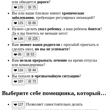
или обходится
дорого
?
❤️
170
😢
75
Вы или ваши близкие имеют
хронические
заболевания
, требующие регулярных инъекций?
❤️
115
😢
66
Нужно сделать
укол ребенку
, а ваш ребенок
боится
?
Да и вы боитесь не меньше него!
❤️
146
😢
225
Вам
звонят ваши родители
с просьбой приехать и
сделать укол,
но вы не успеваете
?
❤️
95
😢
53
Вам
нельзя прерывать лечение
на время отпуска
или командировки?
❤️
116
😢
44
Вы попали
в чрезвычайную ситуацию
?
❤️
107
😢
73
Выберите себе помощника, который…
Позволяет самостоятельно делать
❤️
127