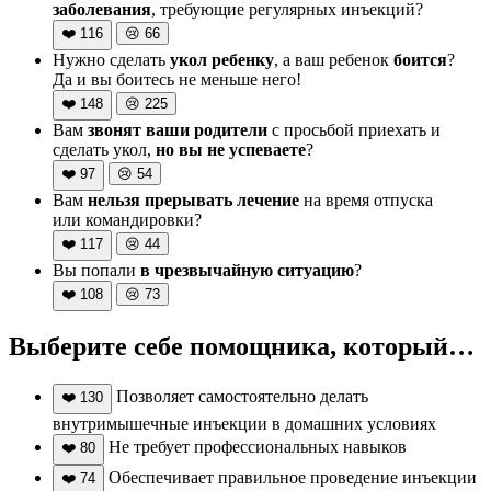
заболевания
, требующие регулярных инъекций?
❤️
116
😢
66
Нужно сделать
укол ребенку
, а ваш ребенок
боится
?
Да и вы боитесь не меньше него!
❤️
148
😢
225
Вам
звонят ваши родители
с просьбой приехать и
сделать укол,
но вы не успеваете
?
❤️
97
😢
54
Вам
нельзя прерывать лечение
на время отпуска
или командировки?
❤️
117
😢
44
Вы попали
в чрезвычайную ситуацию
?
❤️
108
😢
73
Выберите себе помощника, который…
Позволяет самостоятельно делать
❤️
130
внутримышечные инъекции в домашних условиях
Не требует профессиональных навыков
❤️
80
Обеспечивает правильное проведение инъекции
❤️
74