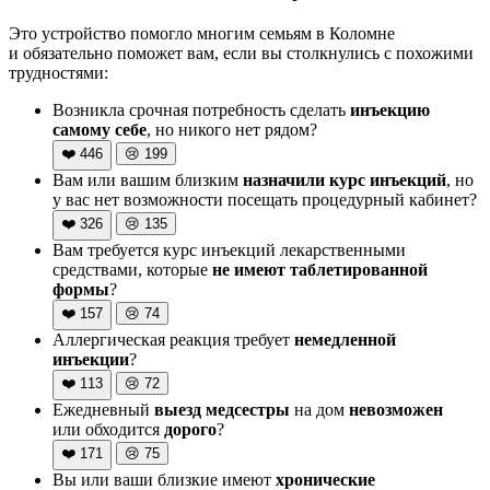
Это устройство помогло многим семьям в Коломне
и обязательно поможет вам, если вы столкнулись с похожими
трудностями:
Возникла срочная потребность сделать
инъекцию
самому себе
, но никого нет рядом?
❤️
446
😢
199
Вам или вашим близким
назначили курс инъекций
, но
у вас нет возможности посещать процедурный кабинет?
❤️
326
😢
135
Вам требуется курс инъекций лекарственными
средствами, которые
не имеют таблетированной
формы
?
❤️
157
😢
74
Аллергическая реакция требует
немедленной
инъекции
?
❤️
113
😢
72
Ежедневный
выезд медсестры
на дом
невозможен
или обходится
дорого
?
❤️
171
😢
75
Вы или ваши близкие имеют
хронические