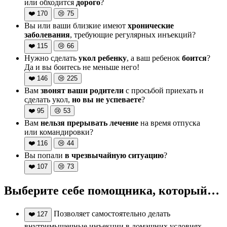
или обходится
дорого
?
❤️
170
😢
75
Вы или ваши близкие имеют
хронические
заболевания
, требующие регулярных инъекций?
❤️
115
😢
66
Нужно сделать
укол ребенку
, а ваш ребенок
боится
?
Да и вы боитесь не меньше него!
❤️
146
😢
225
Вам
звонят ваши родители
с просьбой приехать и
сделать укол,
но вы не успеваете
?
❤️
95
😢
53
Вам
нельзя прерывать лечение
на время отпуска
или командировки?
❤️
116
😢
44
Вы попали
в чрезвычайную ситуацию
?
❤️
107
😢
73
Выберите себе помощника, который…
Позволяет самостоятельно делать
❤️
127
внутримышечные инъекции в домашних условиях