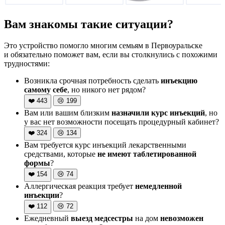
Вам знакомы такие ситуации?
Это устройство помогло многим семьям в Первоуральске
и обязательно поможет вам, если вы столкнулись с похожими
трудностями:
Возникла срочная потребность сделать
инъекцию
самому себе
, но никого нет рядом?
❤️
443
😢
199
Вам или вашим близким
назначили курс инъекций
, но
у вас нет возможности посещать процедурный кабинет?
❤️
324
😢
134
Вам требуется курс инъекций лекарственными
средствами, которые
не имеют таблетированной
формы
?
❤️
154
😢
74
Аллергическая реакция требует
немедленной
инъекции
?
❤️
112
😢
72
Ежедневный
выезд медсестры
на дом
невозможен