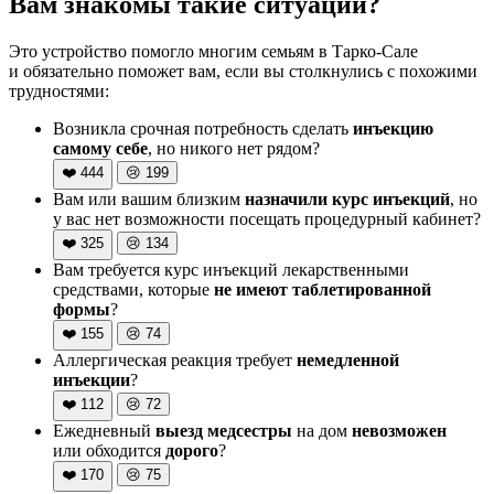
Вам знакомы такие ситуации?
Это устройство помогло многим семьям в Тарко-Сале
и обязательно поможет вам, если вы столкнулись с похожими
трудностями:
Возникла срочная потребность сделать
инъекцию
самому себе
, но никого нет рядом?
❤️
444
😢
199
Вам или вашим близким
назначили курс инъекций
, но
у вас нет возможности посещать процедурный кабинет?
❤️
325
😢
134
Вам требуется курс инъекций лекарственными
средствами, которые
не имеют таблетированной
формы
?
❤️
155
😢
74
Аллергическая реакция требует
немедленной
инъекции
?
❤️
112
😢
72
Ежедневный
выезд медсестры
на дом
невозможен
или обходится
дорого
?
❤️
170
😢
75