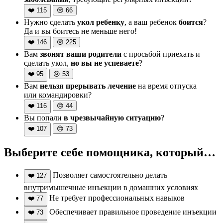
❤️
115
😢
66
Нужно сделать
укол ребенку
, а ваш ребенок
боится
?
Да и вы боитесь не меньше него!
❤️
146
😢
225
Вам
звонят ваши родители
с просьбой приехать и
сделать укол,
но вы не успеваете
?
❤️
95
😢
53
Вам
нельзя прерывать лечение
на время отпуска
или командировки?
❤️
116
😢
44
Вы попали
в чрезвычайную ситуацию
?
❤️
107
😢
73
Выберите себе помощника, который…
Позволяет самостоятельно делать
❤️
127
внутримышечные инъекции в домашних условиях
Не требует профессиональных навыков
❤️
77
Обеспечивает правильное проведение инъекции
❤️
73