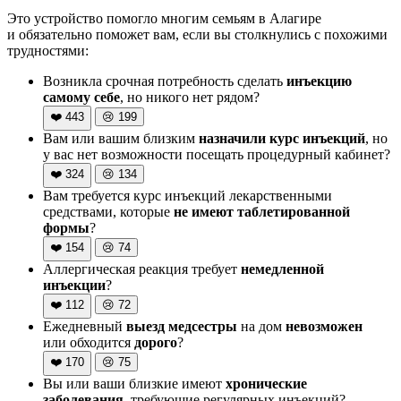
Это устройство помогло многим семьям в Алагире
и обязательно поможет вам, если вы столкнулись с похожими
трудностями:
Возникла срочная потребность сделать
инъекцию
самому себе
, но никого нет рядом?
❤️
443
😢
199
Вам или вашим близким
назначили курс инъекций
, но
у вас нет возможности посещать процедурный кабинет?
❤️
324
😢
134
Вам требуется курс инъекций лекарственными
средствами, которые
не имеют таблетированной
формы
?
❤️
154
😢
74
Аллергическая реакция требует
немедленной
инъекции
?
❤️
112
😢
72
Ежедневный
выезд медсестры
на дом
невозможен
или обходится
дорого
?
❤️
170
😢
75
Вы или ваши близкие имеют
хронические
заболевания
, требующие регулярных инъекций?