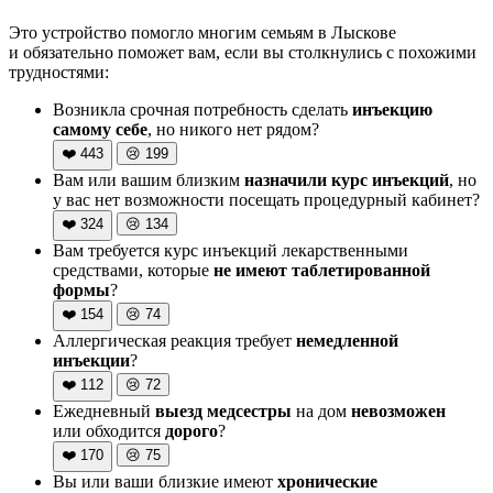
Это устройство помогло многим семьям в Лыскове
и обязательно поможет вам, если вы столкнулись с похожими
трудностями:
Возникла срочная потребность сделать
инъекцию
самому себе
, но никого нет рядом?
❤️
443
😢
199
Вам или вашим близким
назначили курс инъекций
, но
у вас нет возможности посещать процедурный кабинет?
❤️
324
😢
134
Вам требуется курс инъекций лекарственными
средствами, которые
не имеют таблетированной
формы
?
❤️
154
😢
74
Аллергическая реакция требует
немедленной
инъекции
?
❤️
112
😢
72
Ежедневный
выезд медсестры
на дом
невозможен
или обходится
дорого
?
❤️
170
😢
75
Вы или ваши близкие имеют
хронические