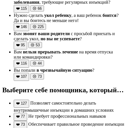
заболевания
, требующие регулярных инъекций?
❤️
115
😢
66
Нужно сделать
укол ребенку
, а ваш ребенок
боится
?
Да и вы боитесь не меньше него!
❤️
146
😢
225
Вам
звонят ваши родители
с просьбой приехать и
сделать укол,
но вы не успеваете
?
❤️
95
😢
53
Вам
нельзя прерывать лечение
на время отпуска
или командировки?
❤️
116
😢
44
Вы попали
в чрезвычайную ситуацию
?
❤️
107
😢
73
Выберите себе помощника, который…
Позволяет самостоятельно делать
❤️
127
внутримышечные инъекции в домашних условиях
Не требует профессиональных навыков
❤️
77
Обеспечивает правильное проведение инъекции
❤️
73