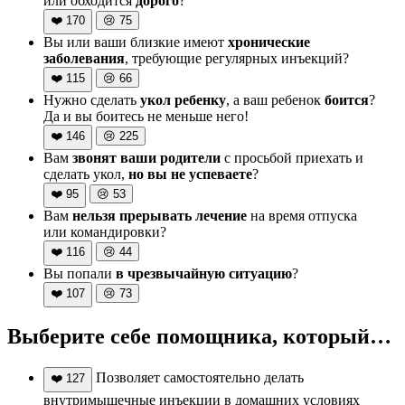
или обходится
дорого
?
❤️
170
😢
75
Вы или ваши близкие имеют
хронические
заболевания
, требующие регулярных инъекций?
❤️
115
😢
66
Нужно сделать
укол ребенку
, а ваш ребенок
боится
?
Да и вы боитесь не меньше него!
❤️
146
😢
225
Вам
звонят ваши родители
с просьбой приехать и
сделать укол,
но вы не успеваете
?
❤️
95
😢
53
Вам
нельзя прерывать лечение
на время отпуска
или командировки?
❤️
116
😢
44
Вы попали
в чрезвычайную ситуацию
?
❤️
107
😢
73
Выберите себе помощника, который…
Позволяет самостоятельно делать
❤️
127
внутримышечные инъекции в домашних условиях