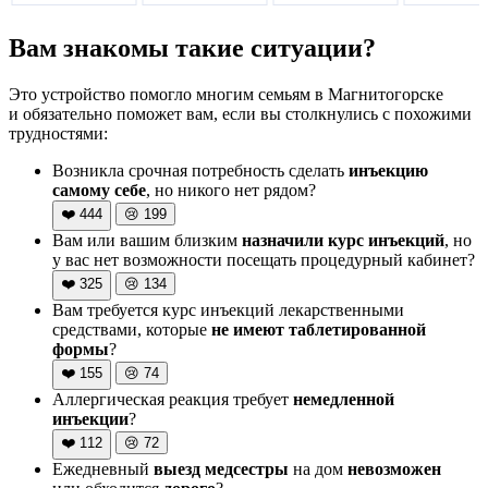
Вам знакомы такие ситуации?
Это устройство помогло многим семьям в Магнитогорске
и обязательно поможет вам, если вы столкнулись с похожими
трудностями:
Возникла срочная потребность сделать
инъекцию
самому себе
, но никого нет рядом?
❤️
444
😢
199
Вам или вашим близким
назначили курс инъекций
, но
у вас нет возможности посещать процедурный кабинет?
❤️
325
😢
134
Вам требуется курс инъекций лекарственными
средствами, которые
не имеют таблетированной
формы
?
❤️
155
😢
74
Аллергическая реакция требует
немедленной
инъекции
?
❤️
112
😢
72
Ежедневный
выезд медсестры
на дом
невозможен