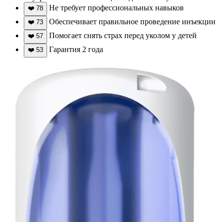
Не требует профессиональных навыков
❤️
78
Обеспечивает правильное проведение инъекции
❤️
73
Помогает снять страх перед уколом у детей
❤️
57
Гарантия 2 года
❤️
53