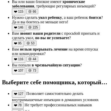
Вы или ваши близкие имеют
хронические
заболевания
, требующие регулярных инъекций?
❤️
115
😢
66
Нужно сделать
укол ребенку
, а ваш ребенок
боится
?
Да и вы боитесь не меньше него!
❤️
146
😢
225
Вам
звонят ваши родители
с просьбой приехать и
сделать укол,
но вы не успеваете
?
❤️
95
😢
53
Вам
нельзя прерывать лечение
на время отпуска
или командировки?
❤️
116
😢
44
Вы попали
в чрезвычайную ситуацию
?
❤️
107
😢
73
Выберите себе помощника, который…
Позволяет самостоятельно делать
❤️
127
внутримышечные инъекции в домашних условиях
Не требует профессиональных навыков
❤️
78