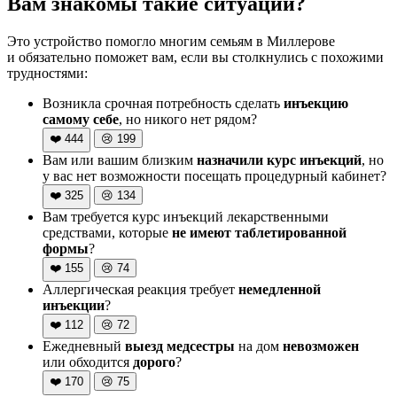
Вам знакомы такие ситуации?
Это устройство помогло многим семьям в Миллерове
и обязательно поможет вам, если вы столкнулись с похожими
трудностями:
Возникла срочная потребность сделать
инъекцию
самому себе
, но никого нет рядом?
❤️
444
😢
199
Вам или вашим близким
назначили курс инъекций
, но
у вас нет возможности посещать процедурный кабинет?
❤️
325
😢
134
Вам требуется курс инъекций лекарственными
средствами, которые
не имеют таблетированной
формы
?
❤️
155
😢
74
Аллергическая реакция требует
немедленной
инъекции
?
❤️
112
😢
72
Ежедневный
выезд медсестры
на дом
невозможен
или обходится
дорого
?
❤️
170
😢
75