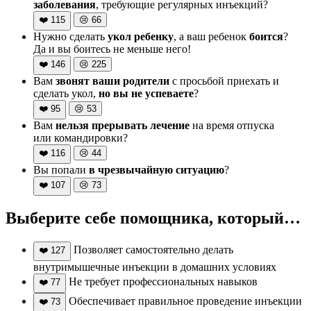
заболевания
, требующие регулярных инъекций?
❤️
115
😢
66
Нужно сделать
укол ребенку
, а ваш ребенок
боится
?
Да и вы боитесь не меньше него!
❤️
146
😢
225
Вам
звонят ваши родители
с просьбой приехать и
сделать укол,
но вы не успеваете
?
❤️
95
😢
53
Вам
нельзя прерывать лечение
на время отпуска
или командировки?
❤️
116
😢
44
Вы попали
в чрезвычайную ситуацию
?
❤️
107
😢
73
Выберите себе помощника, который…
Позволяет самостоятельно делать
❤️
127
внутримышечные инъекции в домашних условиях
Не требует профессиональных навыков
❤️
77
Обеспечивает правильное проведение инъекции
❤️
73