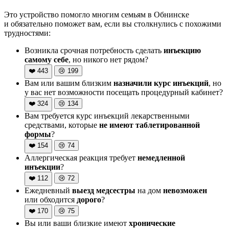
Это устройство помогло многим семьям в Обнинске
и обязательно поможет вам, если вы столкнулись с похожими
трудностями:
Возникла срочная потребность сделать
инъекцию
самому себе
, но никого нет рядом?
❤️
443
😢
199
Вам или вашим близким
назначили курс инъекций
, но
у вас нет возможности посещать процедурный кабинет?
❤️
324
😢
134
Вам требуется курс инъекций лекарственными
средствами, которые
не имеют таблетированной
формы
?
❤️
154
😢
74
Аллергическая реакция требует
немедленной
инъекции
?
❤️
112
😢
72
Ежедневный
выезд медсестры
на дом
невозможен
или обходится
дорого
?
❤️
170
😢
75
Вы или ваши близкие имеют
хронические