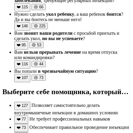
заболевания
, требующие регулярных инъекций?
❤️
115
😢
66
Нужно сделать
укол ребенку
, а ваш ребенок
боится
?
Да и вы боитесь не меньше него!
❤️
146
😢
225
Вам
звонят ваши родители
с просьбой приехать и
сделать укол,
но вы не успеваете
?
❤️
95
😢
53
Вам
нельзя прерывать лечение
на время отпуска
или командировки?
❤️
116
😢
44
Вы попали
в чрезвычайную ситуацию
?
❤️
107
😢
73
Выберите себе помощника, который…
Позволяет самостоятельно делать
❤️
127
внутримышечные инъекции в домашних условиях
Не требует профессиональных навыков
❤️
77
Обеспечивает правильное проведение инъекции
❤️
73