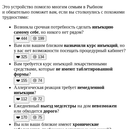
Это устройство помогло многим семьям в Рыбном
и обязательно поможет вам, если вы столкнулись с похожими
трудностями:
Возникла срочная потребность сделать
инъекцию
самому себе
, но никого нет рядом?
❤️
444
😢
199
Вам или вашим близким
назначили курс инъекций
, но
у вас нет возможности посещать процедурный кабинет?
❤️
325
😢
134
Вам требуется курс инъекций лекарственными
средствами, которые
не имеют таблетированной
формы
?
❤️
155
😢
74
Аллергическая реакция требует
немедленной
инъекции
?
❤️
112
😢
72
Ежедневный
выезд медсестры
на дом
невозможен
или обходится
дорого
?
❤️
170
😢
75
Вы или ваши близкие имеют
хронические