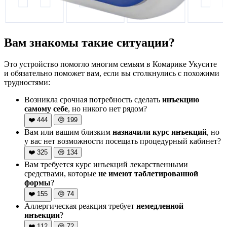
Вам знакомы такие ситуации?
Это устройство помогло многим семьям в Комарике Укусите
и обязательно поможет вам, если вы столкнулись с похожими
трудностями:
Возникла срочная потребность сделать
инъекцию
самому себе
, но никого нет рядом?
❤️
444
😢
199
Вам или вашим близким
назначили курс инъекций
, но
у вас нет возможности посещать процедурный кабинет?
❤️
325
😢
134
Вам требуется курс инъекций лекарственными
средствами, которые
не имеют таблетированной
формы
?
❤️
155
😢
74
Аллергическая реакция требует
немедленной
инъекции
?
❤️
112
😢
72