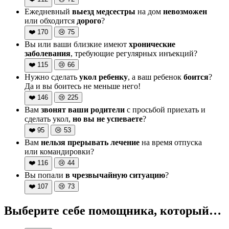
Ежедневный
выезд медсестры
на дом
невозможен
или обходится
дорого
?
❤️
170
😢
75
Вы или ваши близкие имеют
хронические
заболевания
, требующие регулярных инъекций?
❤️
115
😢
66
Нужно сделать
укол ребенку
, а ваш ребенок
боится
?
Да и вы боитесь не меньше него!
❤️
146
😢
225
Вам
звонят ваши родители
с просьбой приехать и
сделать укол,
но вы не успеваете
?
❤️
95
😢
53
Вам
нельзя прерывать лечение
на время отпуска
или командировки?
❤️
116
😢
44
Вы попали
в чрезвычайную ситуацию
?
❤️
107
😢
73
Выберите себе помощника, который…