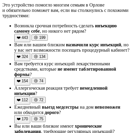
Это устройство помогло многим семьям в Орлове
и обязательно поможет вам, если вы столкнулись с похожими
трудностями:
Возникла срочная потребность сделать
инъекцию
самому себе
, но никого нет рядом?
❤️
443
😢
199
Вам или вашим близким
назначили курс инъекций
, но
у вас нет возможности посещать процедурный кабинет?
❤️
324
😢
134
Вам требуется курс инъекций лекарственными
средствами, которые
не имеют таблетированной
формы
?
❤️
154
😢
74
Аллергическая реакция требует
немедленной
инъекции
?
❤️
112
😢
72
Ежедневный
выезд медсестры
на дом
невозможен
или обходится
дорого
?
❤️
170
😢
75
Вы или ваши близкие имеют
хронические
заболевания
, требующие регулярных инъекций?