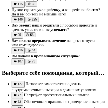
❤️
115
😢
66
Нужно сделать
укол ребенку
, а ваш ребенок
боится
?
Да и вы боитесь не меньше него!
❤️
146
😢
225
Вам
звонят ваши родители
с просьбой приехать и
сделать укол,
но вы не успеваете
?
❤️
95
😢
53
Вам
нельзя прерывать лечение
на время отпуска
или командировки?
❤️
116
😢
44
Вы попали
в чрезвычайную ситуацию
?
❤️
107
😢
73
Выберите себе помощника, который…
Позволяет самостоятельно делать
❤️
127
внутримышечные инъекции в домашних условиях
Не требует профессиональных навыков
❤️
77
Обеспечивает правильное проведение инъекции
❤️
73