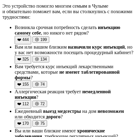
Это устройство помогло многим семьям в Чулыме
и обязательно поможет вам, если вы столкнулись с похожими
трудностями:
Возникла срочная потребность сделать
инъекцию
самому себе
, но никого нет рядом?
❤️
444
😢
199
Вам или вашим близким
назначили курс инъекций
, но
у вас нет возможности посещать процедурный кабинет?
❤️
325
😢
134
Вам требуется курс инъекций лекарственными
средствами, которые
не имеют таблетированной
формы
?
❤️
155
😢
74
Аллергическая реакция требует
немедленной
инъекции
?
❤️
112
😢
72
Ежедневный
выезд медсестры
на дом
невозможен
или обходится
дорого
?
❤️
170
😢
75
Вы или ваши близкие имеют
хронические
заболевания
, требующие регулярных инъекций?