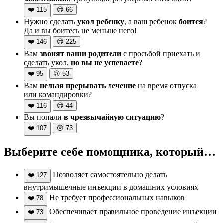
❤️
115
😢
66
Нужно сделать
укол ребенку
, а ваш ребенок
боится
?
Да и вы боитесь не меньше него!
❤️
146
😢
225
Вам
звонят ваши родители
с просьбой приехать и
сделать укол,
но вы не успеваете
?
❤️
95
😢
53
Вам
нельзя прерывать лечение
на время отпуска
или командировки?
❤️
116
😢
44
Вы попали
в чрезвычайную ситуацию
?
❤️
107
😢
73
Выберите себе помощника, который…
Позволяет самостоятельно делать
❤️
127
внутримышечные инъекции в домашних условиях
Не требует профессиональных навыков
❤️
78
Обеспечивает правильное проведение инъекции
❤️
73