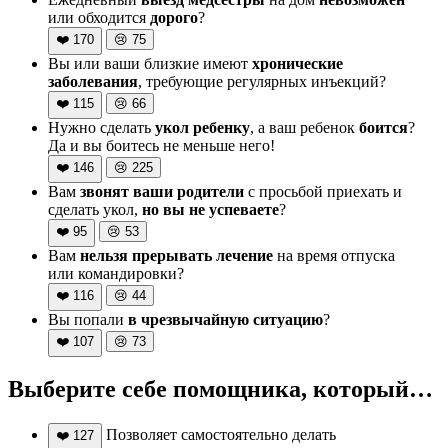
или обходится
дорого
?
❤️
170
😢
75
Вы или ваши близкие имеют
хронические
заболевания
, требующие регулярных инъекций?
❤️
115
😢
66
Нужно сделать
укол ребенку
, а ваш ребенок
боится
?
Да и вы боитесь не меньше него!
❤️
146
😢
225
Вам
звонят ваши родители
с просьбой приехать и
сделать укол,
но вы не успеваете
?
❤️
95
😢
53
Вам
нельзя прерывать лечение
на время отпуска
или командировки?
❤️
116
😢
44
Вы попали
в чрезвычайную ситуацию
?
❤️
107
😢
73
Выберите себе помощника, который…
Позволяет самостоятельно делать
❤️
127