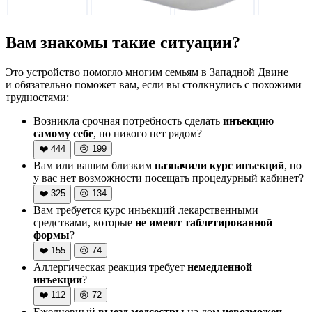
Вам знакомы такие ситуации?
Это устройство помогло многим семьям в Западной Двине
и обязательно поможет вам, если вы столкнулись с похожими
трудностями:
Возникла срочная потребность сделать
инъекцию
самому себе
, но никого нет рядом?
❤️
444
😢
199
Вам или вашим близким
назначили курс инъекций
, но
у вас нет возможности посещать процедурный кабинет?
❤️
325
😢
134
Вам требуется курс инъекций лекарственными
средствами, которые
не имеют таблетированной
формы
?
❤️
155
😢
74
Аллергическая реакция требует
немедленной
инъекции
?
❤️
112
😢
72
Ежедневный
выезд медсестры
на дом
невозможен