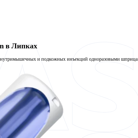
en в Липках
 внутримышечных и подкожных инъекций одноразовыми шприцам